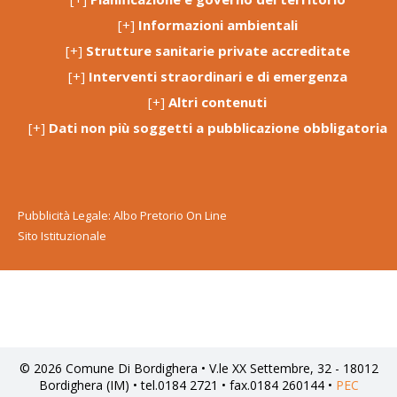
[+]
Informazioni ambientali
[+]
Strutture sanitarie private accreditate
[+]
Interventi straordinari e di emergenza
[+]
Altri contenuti
[+]
Dati non più soggetti a pubblicazione obbligatoria
Pubblicità Legale: Albo Pretorio On Line
Sito Istituzionale
© 2026 Comune Di Bordighera • V.le XX Settembre, 32 - 18012
Bordighera (IM) • tel.0184 2721 • fax.0184 260144 •
PEC