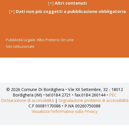
[+]
Altri contenuti
[+]
Dati non più soggetti a pubblicazione obbligatoria
Pubblicità Legale: Albo Pretorio On Line
Sito Istituzionale
© 2026 Comune Di Bordighera • V.le XX Settembre, 32 - 18012
Bordighera (IM) • tel.0184 2721 • fax.0184 260144 •
PEC
Dichiarazione di accessibilità
|
Segnalazione problemi di accessibilità
C.F 00081170086 • P.IVA 00260750088
Visualizza l'informativa sulla Privacy