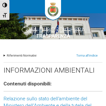
Attiva/disattiva alto contrasto
Attiva/disattiva dimensione testo
TRASPARENZA
Riferimenti Normativi
Torna all'indice
INFORMAZIONI AMBIENTALI
Contenuti disponibili:
Relazione sullo stato dell’ambiente del
Ministero dell’Ambiente e della tutela del