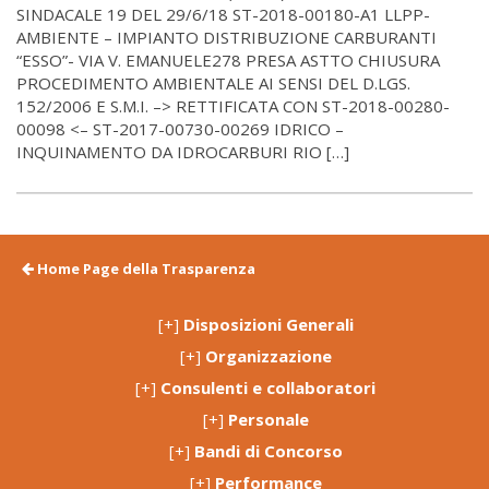
SINDACALE 19 DEL 29/6/18 ST-2018-00180-A1 LLPP-
AMBIENTE – IMPIANTO DISTRIBUZIONE CARBURANTI
“ESSO”- VIA V. EMANUELE278 PRESA ASTTO CHIUSURA
PROCEDIMENTO AMBIENTALE AI SENSI DEL D.LGS.
152/2006 E S.M.I. –> RETTIFICATA CON ST-2018-00280-
00098 <– ST-2017-00730-00269 IDRICO –
INQUINAMENTO DA IDROCARBURI RIO […]
Home Page della Trasparenza
[+]
Disposizioni Generali
[+]
Organizzazione
[+]
Consulenti e collaboratori
[+]
Personale
[+]
Bandi di Concorso
[+]
Performance