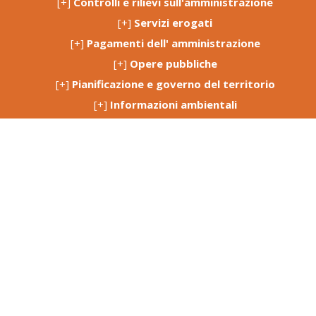
[+]
Controlli e rilievi sull'amministrazione
[+]
Servizi erogati
[+]
Pagamenti dell' amministrazione
[+]
Opere pubbliche
[+]
Pianificazione e governo del territorio
[+]
Informazioni ambientali
[+]
Strutture sanitarie private accreditate
[+]
Interventi straordinari e di emergenza
[+]
Altri contenuti
[+]
Dati non più soggetti a pubblicazione obbligatoria
Pubblicità Legale: Albo Pretorio On Line
Sito Istituzionale